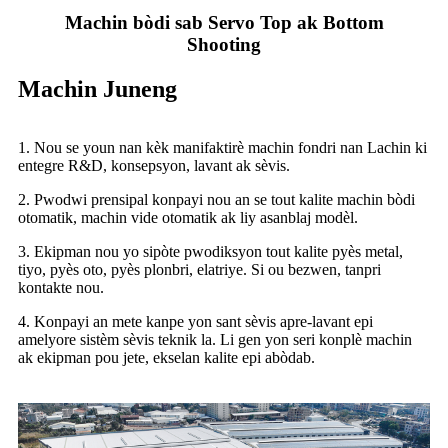
Machin bòdi sab Servo Top ak Bottom
Shooting
Machin Juneng
1. Nou se youn nan kèk manifaktirè machin fondri nan Lachin ki
entegre R&D, konsepsyon, lavant ak sèvis.
2. Pwodwi prensipal konpayi nou an se tout kalite machin bòdi
otomatik, machin vide otomatik ak liy asanblaj modèl.
3. Ekipman nou yo sipòte pwodiksyon tout kalite pyès metal,
tiyo, pyès oto, pyès plonbri, elatriye. Si ou bezwen, tanpri
kontakte nou.
4. Konpayi an mete kanpe yon sant sèvis apre-lavant epi
amelyore sistèm sèvis teknik la. Li gen yon seri konplè machin
ak ekipman pou jete, ekselan kalite epi abòdab.