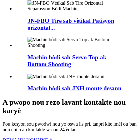
JN-FBO Tire sab vètikal Patisyon
orizontal...
Machin bòdi sab Servo Top ak
Bottom Shooting
Machin bòdi sab JNH monte desann
A pwopo nou rezo lavant kontakte nou
karyè
Pou kesyon sou pwodwi nou yo oswa lis pri, tanpri kite imèl ou ban
nou epi n ap kontakte w nan 24 èdtan.