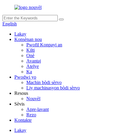
English
Lakay
Konsènan nou
Pwofil Konpayi an
Kilti
Onè
Avantaj
Atelye
Ka
Pwodwi yo
Machin bòdi sèrvo
Liy machinasyon bòdi sèrvo
Resous
Nouvèl
Sèvis
Apre-lavant
Rezo
Kontakte
Lakay