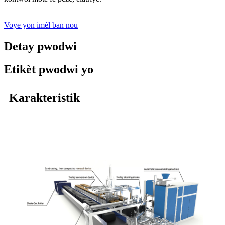
Voye yon imèl ban nou
Detay pwodwi
Etikèt pwodwi yo
Karakteristik