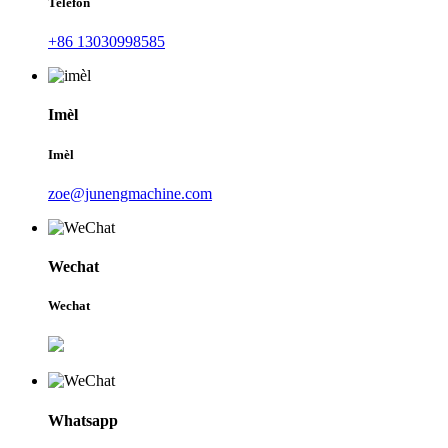
Telefòn
+86 13030998585
Imèl
Imèl
zoe@junengmachine.com
Wechat
Wechat
Whatsapp