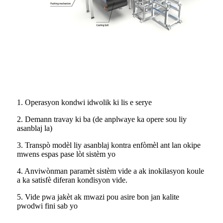
1. Operasyon kondwi idwolik ki lis e serye
2. Demann travay ki ba (de anplwaye ka opere sou liy
asanblaj la)
3. Transpò modèl liy asanblaj kontra enfòmèl ant lan okipe
mwens espas pase lòt sistèm yo
4. Anviwònman paramèt sistèm vide a ak inokilasyon koule
a ka satisfè diferan kondisyon vide.
5. Vide pwa jakèt ak mwazi pou asire bon jan kalite
pwodwi fini sab yo