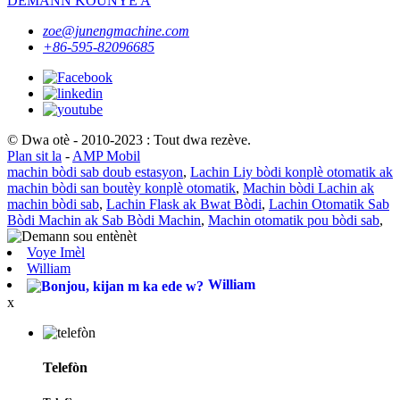
DEMANN KOUNYE A
zoe@junengmachine.com
+86-595-82096685
© Dwa otè - 2010-2023 : Tout dwa rezève.
Plan sit la
-
AMP Mobil
machin bòdi sab doub estasyon
,
Lachin Liy bòdi konplè otomatik ak
machin bòdi san boutèy konplè otomatik
,
Machin bòdi Lachin ak
machin bòdi sab
,
Lachin Flask ak Bwat Bòdi
,
Lachin Otomatik Sab
Bòdi Machin ak Sab Bòdi Machin
,
Machin otomatik pou bòdi sab
,
Voye Imèl
William
William
x
Telefòn