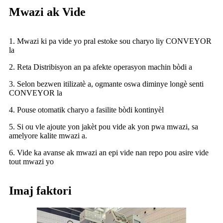
Mwazi ak Vide
1. Mwazi ki pa vide yo pral estoke sou charyo liy CONVEYOR
la
2. Reta Distribisyon an pa afekte operasyon machin bòdi a
3. Selon bezwen itilizatè a, ogmante oswa diminye longè senti
CONVEYOR la
4. Pouse otomatik charyo a fasilite bòdi kontinyèl
5. Si ou vle ajoute yon jakèt pou vide ak yon pwa mwazi, sa
amelyore kalite mwazi a.
6. Vide ka avanse ak mwazi an epi vide nan repo pou asire vide
tout mwazi yo
Imaj faktori