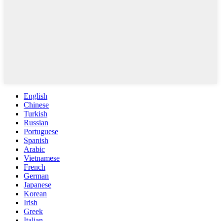
English
Chinese
Turkish
Russian
Portuguese
Spanish
Arabic
Vietnamese
French
German
Japanese
Korean
Irish
Greek
Italian