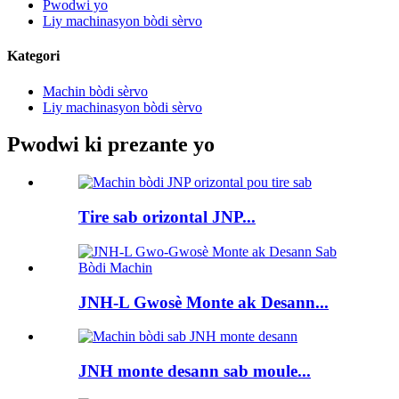
Pwodwi yo
Liy machinasyon bòdi sèrvo
Kategori
Machin bòdi sèrvo
Liy machinasyon bòdi sèrvo
Pwodwi ki prezante yo
Tire sab orizontal JNP...
JNH-L Gwosè Monte ak Desann...
JNH monte desann sab moule...