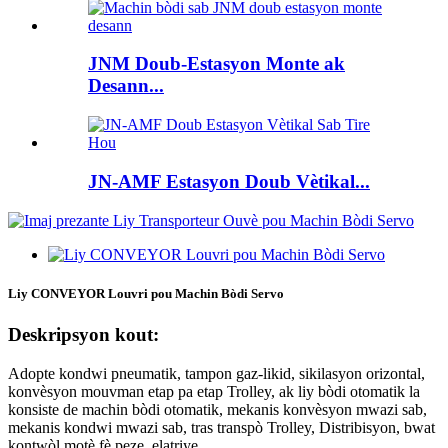
JNM Doub-Estasyon Monte ak
Desann...
JN-AMF Estasyon Doub Vètikal...
Liy CONVEYOR Louvri pou Machin Bòdi Servo
Deskripsyon kout:
Adopte kondwi pneumatik, tampon gaz-likid, sikilasyon orizontal,
konvèsyon mouvman etap pa etap Trolley, ak liy bòdi otomatik la
konsiste de machin bòdi otomatik, mekanis konvèsyon mwazi sab,
mekanis kondwi mwazi sab, tras transpò Trolley, Distribisyon, bwat
kontwòl motè fè peze, elatriye.