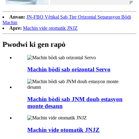
Anvan:
JN-FBO Vètikal Sab Tire Orizontal Separasyon Bòdi
Machin
Apre:
Machin vide otomatik JNJZ
Pwodwi ki gen rapò
Machin bòdi sab orizontal Servo
Machin bòdi sab JNM doub estasyon
monte desann
Machin vide otomatik JNJZ